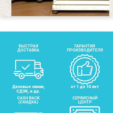
БЫСТРАЯ
ГАРАНТИЯ
ДОСТАВКА
ПРОИЗВОДИТЕЛЯ
Деловые линии,
от 1 до 10 лет
СДЭК, и др.
CASH BACK
СЕРВИСНЫЙ
(СКИДКА)
ЦЕНТР