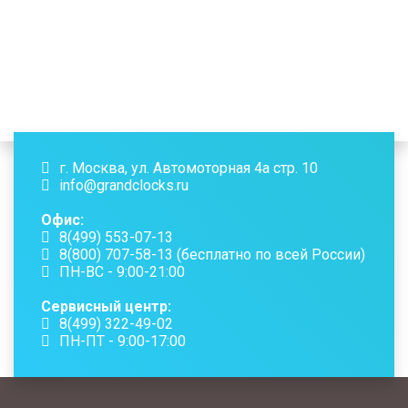
г. Москва, ул. Автомоторная 4а стр. 10
info@grandclocks.ru
Офис:
8(499) 553-07-13
8(800) 707-58-13
(бесплатно по всей России)
ПН-ВС - 9:00-21:00
Сервисный центр:
8(499) 322-49-02
ПН-ПТ - 9:00-17:00