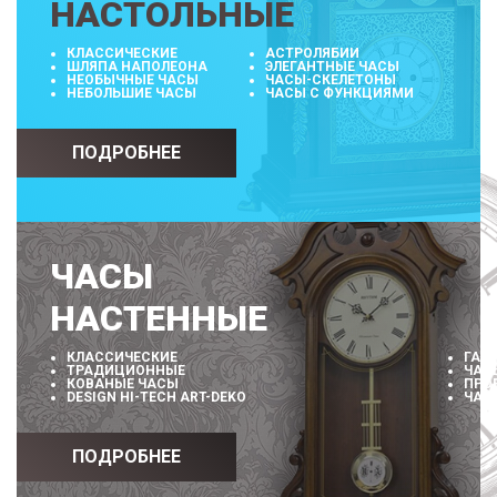
НАСТОЛЬНЫЕ
КЛАССИЧЕСКИЕ
АСТРОЛЯБИИ
ШЛЯПА НАПОЛЕОНА
ЭЛЕГАНТНЫЕ ЧАСЫ
НЕОБЫЧНЫЕ ЧАСЫ
ЧАСЫ-СКЕЛЕТОНЫ
НЕБОЛЬШИЕ ЧАСЫ
ЧАСЫ С ФУНКЦИЯМИ
ПОДРОБНЕЕ
ЧАСЫ
НАСТЕННЫЕ
КЛАССИЧЕСКИЕ
ГАЛ
ТРАДИЦИОННЫЕ
ЧАС
КОВАНЫЕ ЧАСЫ
ПРО
DESIGN HI-TECH ART-DEKO
ЧАС
ПОДРОБНЕЕ