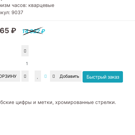
низм часов
:
кварцевые
кул:
9037
165 ₽
14 322 ₽
КОРЗИНУ
Быстрый заказ
абские цифры и метки, хромированные стрелки.