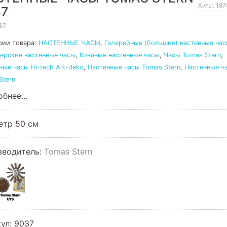
Хиты: 18
37
37
рии товара:
НАСТЕННЫЕ ЧАСЫ
,
Галерейные (большие) настенные ча
ерские настенные часы
,
Кованые настенные часы
,
Часы Tomas Stern
,
ные часы Hi-tech Art-deko
,
Настенные часы Tomas Stern
,
Настенные ч
Stern
бнее...
етр 50 см
зводитель:
Tomas Stern
кул
:
9037