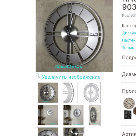
90
Код:
90
Катего
Дизайн
Настен
Tomas 
Подро
Диам
Увеличить изображение
Прои
Арти