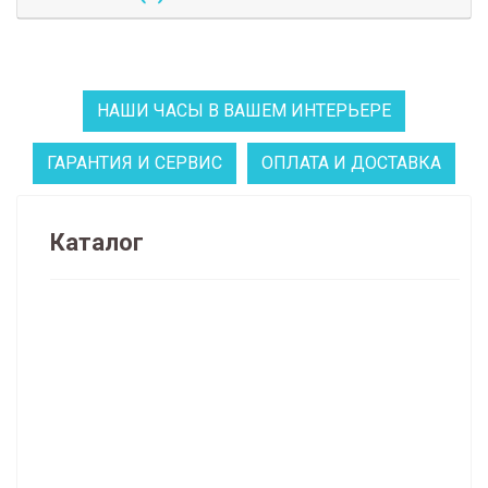
НАШИ ЧАСЫ В ВАШЕМ ИНТЕРЬЕРЕ
ГАРАНТИЯ И СЕРВИС
ОПЛАТА И ДОСТАВКА
Каталог
Распродажа часов и декора (134)
НАПОЛЬНЫЕ ЧАСЫ (62)
Классические напольные часы (40)
Деревянные напольные часы (61)
Дизайнерские напольные часы (16)