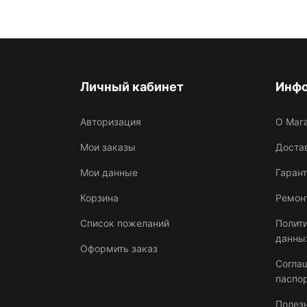
Личный кабинет
Инф
Авторизация
О Маг
Мои заказы
Достав
Мои данные
Гарант
Корзина
Ремон
Список пожеланий
Полит
данны
Оформить заказ
Согла
паспо
Полез