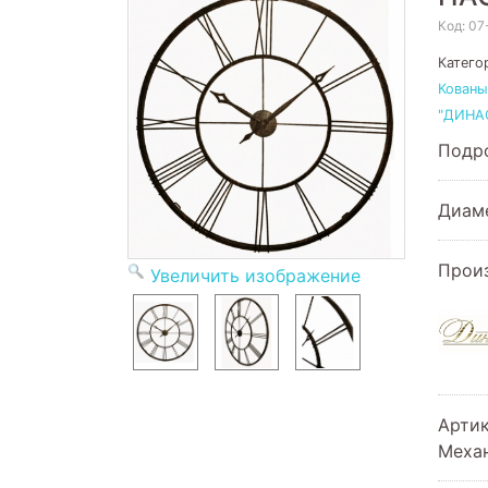
Код:
07
Катего
Кованы
"ДИНА
Подро
Диам
Прои
Увеличить изображение
Арти
Меха