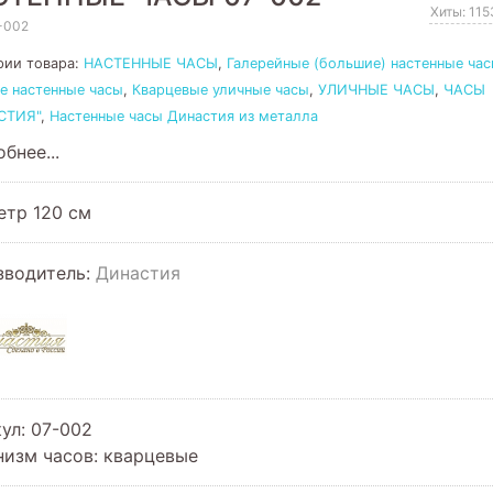
Хиты: 11
-002
рии товара:
НАСТЕННЫЕ ЧАСЫ
,
Галерейные (большие) настенные ча
е настенные часы
,
Кварцевые уличные часы
,
УЛИЧНЫЕ ЧАСЫ
,
ЧАСЫ
СТИЯ"
,
Настенные часы Династия из металла
бнее...
етр 120 см
зводитель:
Династия
кул
:
07-002
низм часов
:
кварцевые