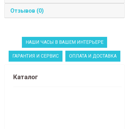
Отзывов (0)
НАШИ ЧАСЫ В ВАШЕМ ИНТЕРЬЕРЕ
ГАРАНТИЯ И СЕРВИС
ОПЛАТА И ДОСТАВКА
Каталог
Распродажа часов и декора (134)
НАПОЛЬНЫЕ ЧАСЫ (62)
НАСТЕННЫЕ ЧАСЫ (636)
Классические настенные часы (72)