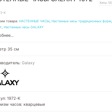
Хиты: 5
72-K
рии товара:
НАСТЕННЫЕ ЧАСЫ
,
Настенные часы традиционных форм
Y
,
Настенные часы GALAXY
бнее...
етр 35 см
зводитель:
Galaxy
кул
:
1972-K
низм часов
:
кварцевые