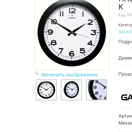
K
Код:
19
Катего
GALAX
Подро
Диам
Прои
Увеличить изображение
Арти
Меха