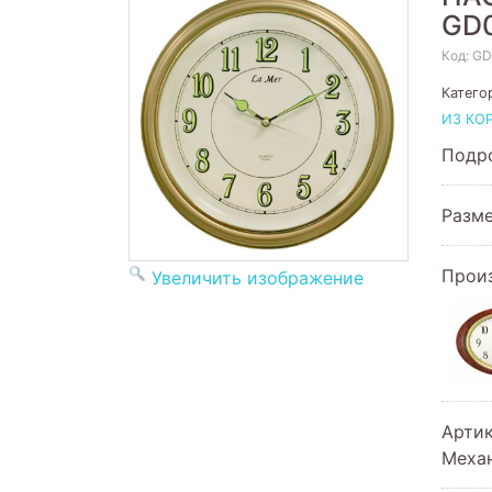
GD
Код:
GD
Катего
ИЗ КО
Подро
Разме
Прои
Увеличить изображение
Арти
Меха