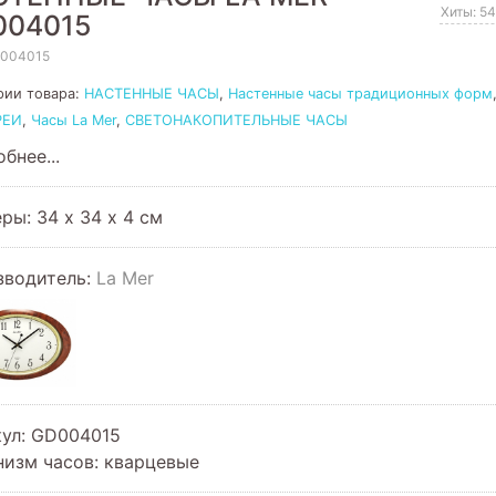
Хиты: 5
004015
004015
рии товара:
НАСТЕННЫЕ ЧАСЫ
,
Настенные часы традиционных форм
РЕИ
,
Часы La Mer
,
СВЕТОНАКОПИТЕЛЬНЫЕ ЧАСЫ
бнее...
ры: 34 х 34 х 4 см
зводитель:
La Mer
кул
:
GD004015
низм часов
:
кварцевые