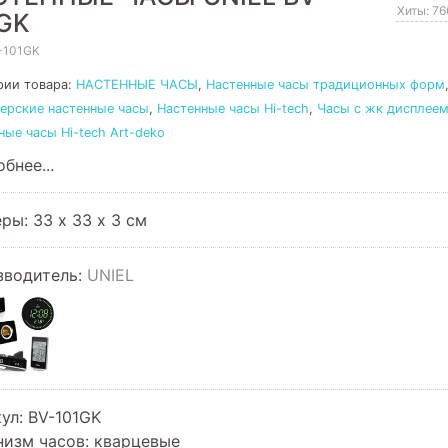
Хиты: 7
GK
-101GK
рии товара:
НАСТЕННЫЕ ЧАСЫ
,
Настенные часы традиционных форм
ерские настенные часы
,
Настенные часы Hi-tech
,
Часы с жк дисплее
ные часы Hi-tech Art-deko
бнее...
ры: 33 х 33 х 3 см
зводитель:
UNIEL
кул
:
BV-101GK
низм часов
:
кварцевые