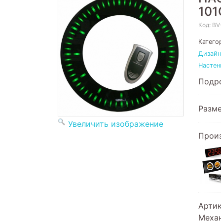
101
Код:
BV
Катего
Дизайн
Настен
Подро
Разме
Увеличить изображение
Прои
Арти
Меха