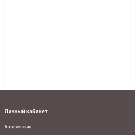
Часы Sars каталог 2024 (15)
Часы Kieninger (34)
Часы Howard Miller каталог 2024 (66)
ЧАСЫ ВОСТОК (23)
ЧАСЫ COLUMBUS (1)
ЧАСЫ "ДИНАСТИЯ" (6)
МУЗЫКА И ДВИЖЕНИЕ (12)
БУДИЛЬНИКИ (168)
СВЕТОНАКОПИТЕЛЬНЫЕ ЧАСЫ (7)
Личный кабинет
Авторизация