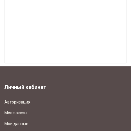
Часы Howard Miller каталог 2024 (66)
ЧАСЫ ВОСТОК (23)
ЧАСЫ COLUMBUS (1)
ЧАСЫ "ДИНАСТИЯ" (6)
МУЗЫКА И ДВИЖЕНИЕ (12)
БУДИЛЬНИКИ (168)
СВЕТОНАКОПИТЕЛЬНЫЕ ЧАСЫ (7)
Личный кабинет
Авторизация
Мои заказы
Мои данные