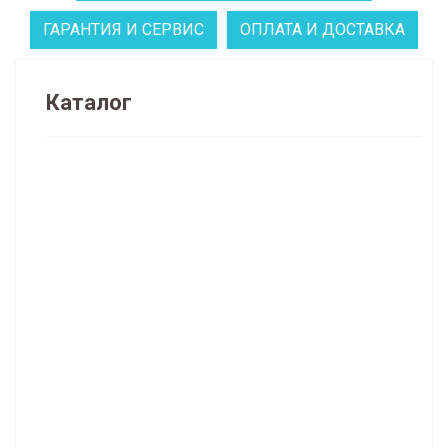
ГАРАНТИЯ И СЕРВИС
ОПЛАТА И ДОСТАВКА
Каталог
Распродажа часов и декора (134)
НАПОЛЬНЫЕ ЧАСЫ (62)
НАСТЕННЫЕ ЧАСЫ (636)
Классические настенные часы (72)
Механические настенные часы (24)
Кварцевые настенные часы в классическом корпусе (54)
Кованые настенные часы (59)
Галерейные (большие) настенные часы (127)
Настенные часы традиционных форм (314)