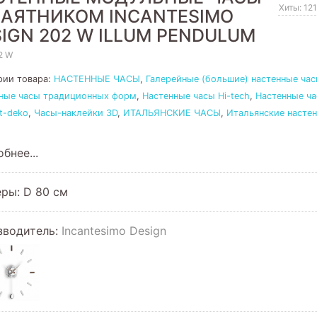
Хиты: 12
МАЯТНИКОМ INCANTESIMO
IGN 202 W ILLUM PENDULUM
2 W
рии товара:
НАСТЕННЫЕ ЧАСЫ
,
Галерейные (большие) настенные ча
ные часы традиционных форм
,
Настенные часы Hi-tech
,
Настенные ча
rt-deko
,
Часы-наклейки 3D
,
ИТАЛЬЯНСКИЕ ЧАСЫ
,
Итальянские насте
бнее...
ры: D 80 см
зводитель:
Incantesimo Design