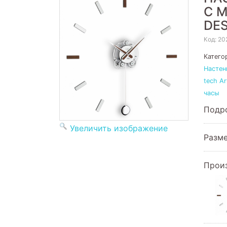
С 
DES
Код:
20
Катего
Настен
tech A
часы
Подро
Увеличить изображение
Разме
Прои