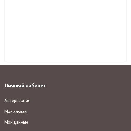
ЧАСЫ ВОСТОК (23)
ЧАСЫ COLUMBUS (1)
ЧАСЫ "ДИНАСТИЯ" (6)
МУЗЫКА И ДВИЖЕНИЕ (12)
БУДИЛЬНИКИ (168)
СВЕТОНАКОПИТЕЛЬНЫЕ ЧАСЫ (7)
Личный кабинет
Авторизация
Мои заказы
Мои данные