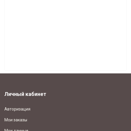
Часы Howard Miller каталог 2024 (66)
ЧАСЫ ВОСТОК (23)
ЧАСЫ COLUMBUS (1)
ЧАСЫ "ДИНАСТИЯ" (6)
МУЗЫКА И ДВИЖЕНИЕ (12)
БУДИЛЬНИКИ (168)
СВЕТОНАКОПИТЕЛЬНЫЕ ЧАСЫ (7)
Личный кабинет
Авторизация
Мои заказы
Мои данные